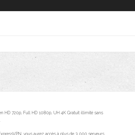
 en HD 720p, Full HD 1080p, UH 4K Gratuit illimité sans
…
ec ExpressVPN, vous aurez accès à plus de 3 000 serveurs