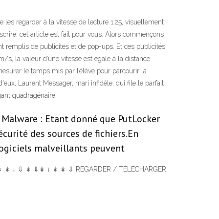
e les regarder à la vitesse de lecture 1.25, visuellement
crire, cet article est fait pour vous. Alors commençons
ont remplis de publicités et de pop-ups. Et ces publicités
m/s, la valeur d’une vitesse est égale à la distance
urer le temps mis par l’élève pour parcourir la
x, Laurent Messager, mari infidèle, qui file le parfait
gant quadragénaire.
: Malware : Etant donné que PutLocker
écurité des sources de fichiers.En
logiciels malveillants peuvent
⇓⇓↓↓↓ ⇩↡ ↡ ↓ ⇩ ↡ ⇓↡ ↓ ↡ ↡ ⇩ REGARDER / TÉLÉCHARGER