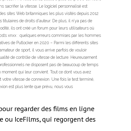
sacrifier la vitesse. Le logiciel personnalisé est
des sites Web britanniques les plus visités depuis 2012
titulaires de droits d'auteur. De plus, il n’ya pas de
ité, ils ont créé un forum pour leurs utilisateurs où
 Posts xnxx : quelques erreurs commises par les hommes
atives de Putlocker en 2020 – Parmi les différents sites
mateur de sport, il vous arrive parfois de vouloir
 qualité de contrôle de vitesse de lecture. Heureusement
x professionnels ne disposent pas de beaucoup de temps
au moment qui leur convient. Tout ce dont vous avez
 votre vitesse de connexion. Une fois le test terminé,
xion est plus lente que prévu, nous vous
 pour regarder des films en ligne
e ou IceFilms, qui regorgent des