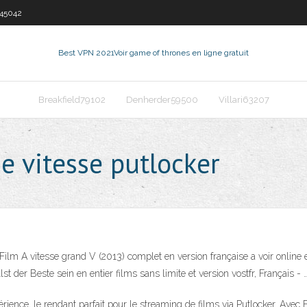
45042
Best VPN 2021
Voir game of thrones en ligne gratuit
Breakfield79102
Denherder59500
Villari63207
e vitesse putlocker
Film A vitesse grand V (2013) complet en version française a voir online
der Beste sein en entier films sans limite et version vostfr, Français - 
érience, le rendant parfait pour le streaming de films via Putlocker. Av