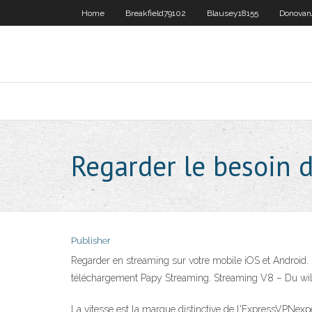
Home
Breakfield79102
Blausey18155
Donovan
Regarder le besoin d
Publisher
Regarder en streaming sur votre mobile iOS et Android. 
téléchargement Papy Streaming. Streaming V8 – Du willst 
La vitesse est la marque distinctive de l'ExpressVPNexp