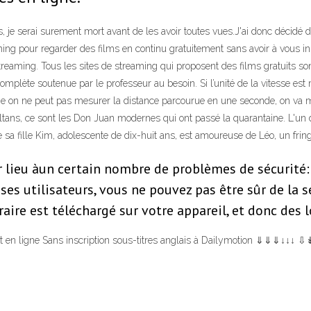
ps, je serai surement mort avant de les avoir toutes vues.J'ai donc décidé d
ming pour regarder des films en continu gratuitement sans avoir à vous ins
e streaming. Tous les sites de streaming qui proposent des films gratuits s
mplète soutenue par le professeur au besoin. Si l’unité de la vitesse est 
on ne peut pas mesurer la distance parcourue en une seconde, on va mes
ans, ce sont les Don Juan modernes qui ont passé la quarantaine. L'un d'eu
sa fille Kim, adolescente de dix-huit ans, est amoureuse de Léo, un frin
 lieu àun certain nombre de problèmes de sécurité
ses utilisateurs, vous ne pouvez pas être sûr de la s
aire est téléchargé sur votre appareil, et donc des 
nant en ligne Sans inscription sous-titres anglais à Dailymotion ⇓