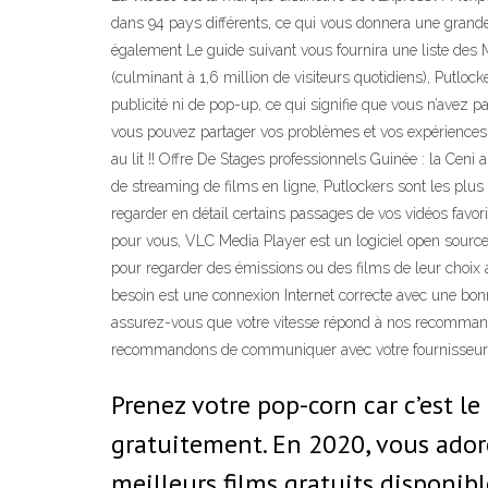
dans 94 pays différents, ce qui vous donnera une grande v
également Le guide suivant vous fournira une liste des M
(culminant à 1,6 million de visiteurs quotidiens), Putlock
publicité ni de pop-up, ce qui signifie que vous n’avez 
vous pouvez partager vos problèmes et vos expériences
au lit !! Offre De Stages professionnels Guinée : la Ceni
de streaming de films en ligne, Putlockers sont les plus 
regarder en détail certains passages de vos vidéos favorit
pour vous, VLC Media Player est un logiciel open source
pour regarder des émissions ou des films de leur choix a
besoin est une connexion Internet correcte avec une bonne
assurez-vous que votre vitesse répond à nos recommandat
recommandons de communiquer avec votre fournisseur d'
Prenez votre pop-corn car c’est le
gratuitement. En 2020, vous adore
meilleurs films gratuits disponibl