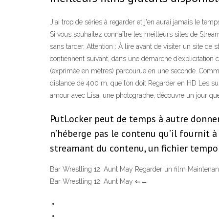
J'ai trop de séries à regarder et j'en aurai jamais le tem
Si vous souhaitez connaître les meilleurs sites de Strea
sans tarder. Attention : À lire avant de visiter un site d
contiennent suivant, dans une démarche d’explicitation co
(exprimée en mètres) parcourue en une seconde. Comme 
distance de 400 m, que l’on doit Regarder en HD Les sult
amour avec Lisa, une photographe, découvre un jour que 
PutLocker peut de temps à autre donner
n’héberge pas le contenu qu’il fournit à 
streamant du contenu, un fichier tempor
Bar Wrestling 12: Aunt May Regarder un film Mainte
Bar Wrestling 12: Aunt May ⇐←