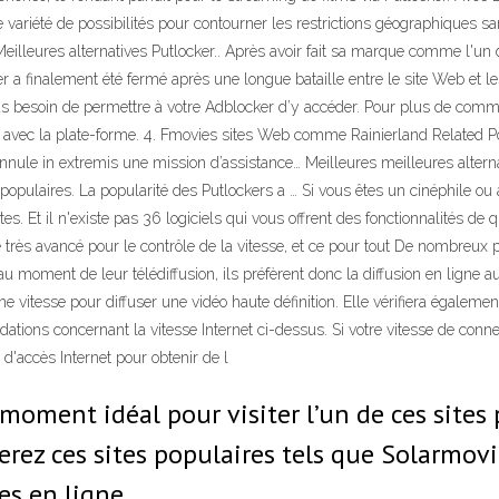
ariété de possibilités pour contourner les restrictions géographiques sans 
eilleures alternatives Putlocker.. Après avoir fait sa marque comme l'un 
er a finalement été fermé après une longue bataille entre le site Web et les 
pas besoin de permettre à votre Adblocker d’y accéder. Pour plus de commod
 avec la plate-forme. 4. Fmovies sites Web comme Rainierland Related
 annule in extremis une mission d’assistance… Meilleures meilleures altern
populaires. La popularité des Putlockers a … Si vous êtes un cinéphile ou a
es. Et il n'existe pas 36 logiciels qui vous offrent des fonctionnalités de
 très avancé pour le contrôle de la vitesse, et ce pour tout De nombreu
u moment de leur télédiffusion, ils préfèrent donc la diffusion en ligne 
 vitesse pour diffuser une vidéo haute définition. Elle vérifiera également
ions concernant la vitesse Internet ci-dessus. Si votre vitesse de conne
accès Internet pour obtenir de l
 moment idéal pour visiter l’un de ces sites
rez ces sites populaires tels que Solarmovi
es en ligne.