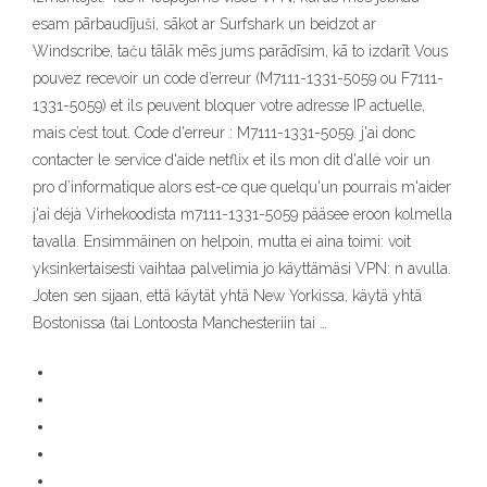
esam pārbaudījuši, sākot ar Surfshark un beidzot ar
Windscribe, taču tālāk mēs jums parādīsim, kā to izdarīt Vous
pouvez recevoir un code d’erreur (M7111-1331-5059 ou F7111-
1331-5059) et ils peuvent bloquer votre adresse IP actuelle,
mais c’est tout. Code d'erreur : M7111-1331-5059. j'ai donc
contacter le service d'aide netflix et ils mon dit d'allé voir un
pro d’informatique alors est-ce que quelqu'un pourrais m'aider
j'ai déjà Virhekoodista m7111-1331-5059 pääsee eroon kolmella
tavalla. Ensimmäinen on helpoin, mutta ei aina toimi: voit
yksinkertaisesti vaihtaa palvelimia jo käyttämäsi VPN: n avulla.
Joten sen sijaan, että käytät yhtä New Yorkissa, käytä yhtä
Bostonissa (tai Lontoosta Manchesteriin tai …