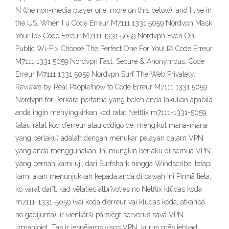
N (the non-media player one, more on this below), and I live in
the US. When I u Code Erreur M7111 1331 5059 Nordvpn Mask
Your Ip> Code Erreur M7111 1331 5059 Nordvpn Even On
Public Wi-Fi> Choose The Perfect One For You! ☑ Code Erreur
M7111 1331 5059 Nordvpn Fast, Secure & Anonymous‎. Code
Erreur M7111 1331 5059 Nordvpn Surf The Web Privately.
Reviews by Real People!how to Code Erreur M7111 1331 5059
Nordvpn for Perkara pertama yang boleh anda lakukan apabila
anda ingin menyingkirkan kod ralat Netflix m7111-1331-5059
(atau ralat kod d’erreur atau código de, mengikut mana-mana
yang berlaku) adalah dengan menukar pelayan dalam VPN
yang anda menggunakan. Ini mungkin berlaku di semua VPN
yang pernah kami uji, dari Surfshark hingga Windscribe, tetapi
kami akan menunjukkan kepada anda di bawah ini Pirmā lieta,
ko varat darīt, kad vēlaties atbrīvoties no Netflix kļūdas koda
m7111-1331-5059 (vai koda d’erreur vai kļūdas koda, atkarībā
no gadījuma), ir vienkārši pārslēgt serverus savā VPN
izmantojot. Tas ir iespējams visos VPN, kurus mēs jebkad